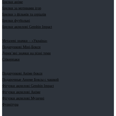
Брелки аніме
Брелки за мотивами ігор
Брелки з фільмів та серіалів
Брелки футбольні
Брелки акрилові Genshin Impact
Металеві значки – «Україна»
Подарункові Міні-Бокси
Дерев’яні значки на різні теми
Стікерпаки
Подарункові Аніме бокси
Подарочные Аниме Боксы с чашкой
Фігурки акрилові Genshin Impact
Фігурки акрилові Аніме
Фігурки акрилові Музичні
Фурнітура