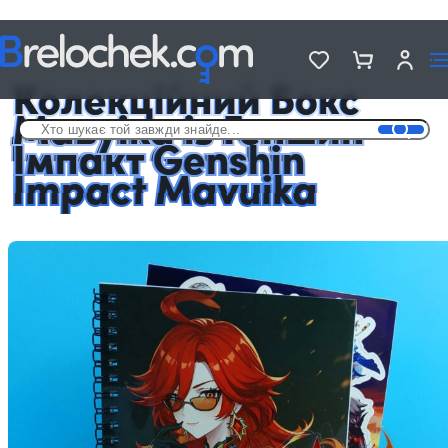
Головна
Подарункові Аніме бокси
Колекційний Бокс Мавуіка із Геншин Імпакт Genshin Impact Mavuika
Колекційний Бокс
Мавуіка із Геншин
Імпакт Genshin
Impact Mavuika