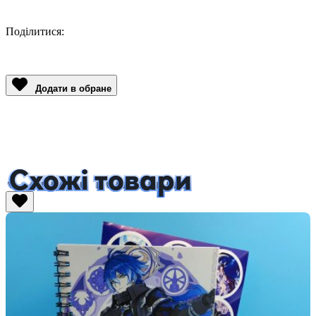
Поділитися:
Facebook
Twitter
Email
LinkedIn
Copy
Link
Додати в обране
Схожі товари