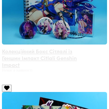
Колекційний Бокс Сітлалі із
Геншин Імпакт Citlali Genshin
Impact
Немає в наявності