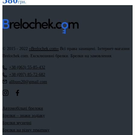
грн.
© 2015 - 2022
«Brelochek.com»
Всі права захищені. Інтернет-магазин
Brelochek.com. Ексклюзивні брелки. Брелки на замовлення.
+38 (063) 55-85-432
+38 (097) 85-72-682
allbum20@gmail.com
Автомобільні брелоки
Брелки – знаки зодіаку
Брелки музичні
Брелки на різну тематику