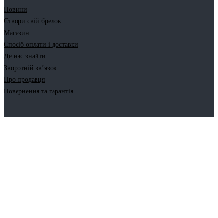
Новини
Створи свій брелок
Магазин
Спосіб оплати і доставки
Де нас знайти
Зворотній зв’язок
Про продавця
Повернення та гарантія