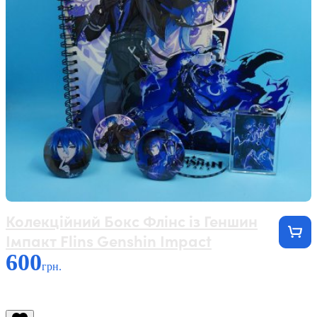
Колекційний Бокс Флінс із Геншин
Імпакт Flins Genshin Impact
600
грн.