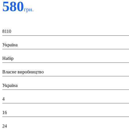
580
грн.
Код:
8110
Країна:
Україна
Тип:
Набір
Виробник:
Власне виробництво
Країна виробник:
Україна
Висота в пакованні (см):
4
Глибина в пакованні (см):
16
Ширина в пакованні (см):
24