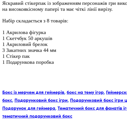
Яскравий стікерпак із зображенням персонажів гри вик
на високоякісному папері та має чіткі лінії вирізу.
Набір складається з 8 товарів:
1 Акрилова фігурка
1 Скетчбук 50 аркушів
1 Акриловий брелок
3 Закатних значка 44 мм
1 Стікер пак
1 Подарункова поробка
Мітки:
Бокс із мерчем для геймерів
,
бокс на тему ігор
,
Геймерск
бокс
,
Подарунковий бокс ігри
,
Подарунковий бокс ігри ц
Подарунок для геймера
,
Тематичний бокс для фанатів і
тематичний подарунковий бокс