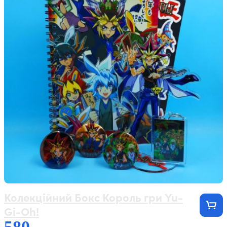
Колекційний Бокс Король гри Yu-
Gi-Oh!
580