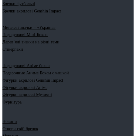
Брелки футбольні
Брелки акрилові Genshin Impact
Металеві значки – «Україна»
Подарункові Міні-Бокси
Дерев’яні значки на різні теми
Стікерпаки
Подарункові Аніме бокси
Подарочные Аниме Боксы с чашкой
Фігурки акрилові Genshin Impact
Фігурки акрилові Аніме
Фігурки акрилові Музичні
Фурнітура
Новини
Створи свій брелок