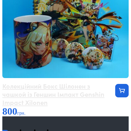
Колекційний Бокс Шілонен з
чашкой із Геншин Імпакт Genshin
Impact Xilonen
800
грн.