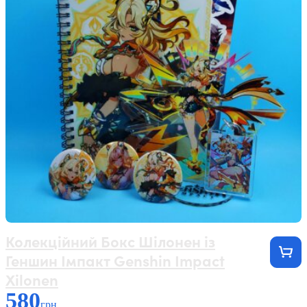
Колекційний Бокс Шілонен із
Геншин Імпакт Genshin Impact
Xilonen
580
грн.