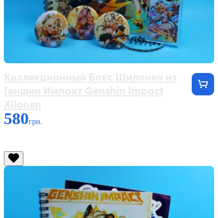
Коллекционный Бокс Шилонен из
Геншин Импакт Genshin Impact
Xilonen
580
грн.