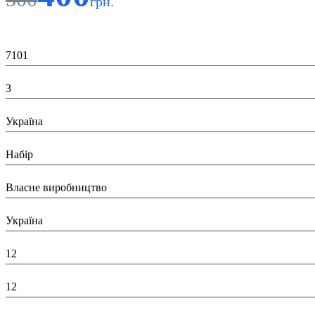
грн.
Код:
7101
К-ть:
3
Країна:
Україна
Тип:
Набір
Виробник:
Власне виробництво
Країна виробник:
Україна
Висота в пакованні (см):
12
Глибина в пакованні (см):
12
Ширина в пакованні (см):