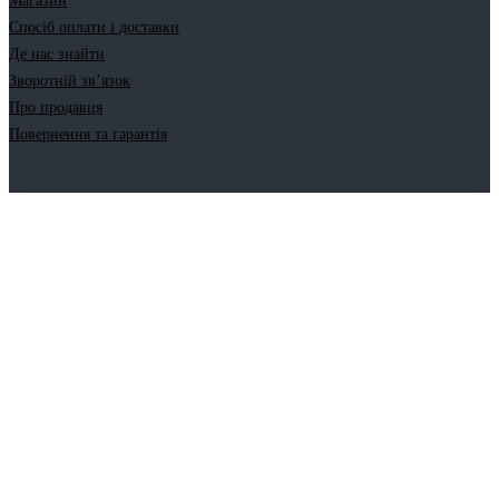
Магазин
Спосіб оплати і доставки
Де нас знайти
Зворотній зв’язок
Про продавця
Повернення та гарантія