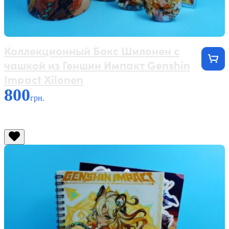
Коллекционный Бокс Шилонен с
чашкой из Геншин Импакт Genshin
Impact Xilonen
800
грн.