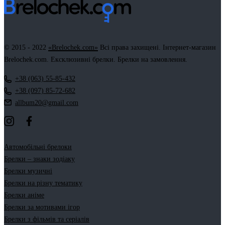
© 2015 - 2022
«Brelochek.com»
Всі права захищені. Інтернет-магазин
Brelochek.com. Ексклюзивні брелки. Брелки на замовлення.
+38 (063) 55-85-432
+38 (097) 85-72-682
allbum20@gmail.com
Автомобільні брелоки
Брелки – знаки зодіаку
Брелки музичні
Брелки на різну тематику
Брелки аніме
Брелки за мотивами ігор
Брелки з фільмів та серіалів