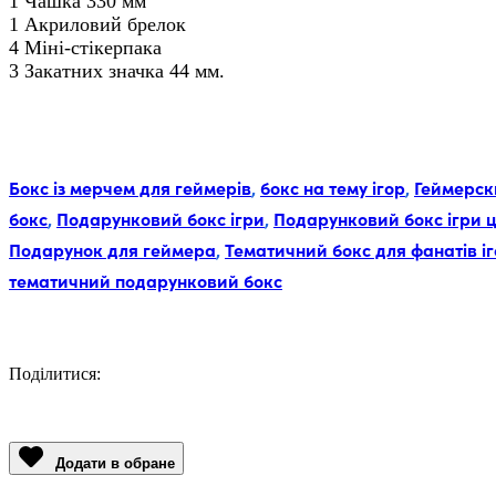
1 Чашка 330 мм
1 Акриловий брелок
4 Міні-стікерпака
3 Закатних значка 44 мм.
Мітки:
Бокс із мерчем для геймерів
,
бокс на тему ігор
,
Геймерск
бокс
,
Подарунковий бокс ігри
,
Подарунковий бокс ігри ц
Подарунок для геймера
,
Тематичний бокс для фанатів і
тематичний подарунковий бокс
Поділитися:
Facebook
Twitter
Email
LinkedIn
Copy
Link
Додати в обране