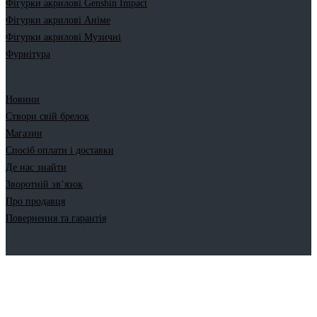
Фігурки акрилові Genshin Impact
Фігурки акрилові Аніме
Фігурки акрилові Музичні
Фурнітура
Новини
Створи свій брелок
Магазин
Спосіб оплати і доставки
Де нас знайти
Зворотній зв’язок
Про продавця
Повернення та гарантія