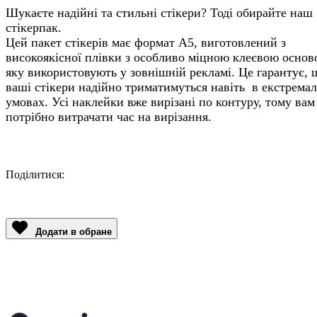
Шукаєте надійні та стильні стікери? Тоді обирайте наш
стікерпак.
Цей пакет стікерів має формат А5, виготовлений з
високоякісної плівки з особливо міцною клеєвою основ
яку використовують у зовнішній рекламі. Це гарантує, 
ваші стікери надійно триматимуться навіть в екстрема
умовах. Усі наклейки вже вирізані по контуру, тому вам
потрібно витрачати час на вирізання.
Поділитися:
Facebook
Twitter
Email
LinkedIn
Copy
Link
Додати в обране