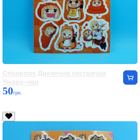
Стікерпак Дволична сестричка
Умару-чан
50
грн.