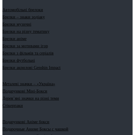
Автомобільні брелоки
Брелки – знаки зодіаку
Брелки музичні
Брелки на різну тематику
Брелки аніме
Брелки за мотивами ігор
Брелки з фільмів та серіалів
Брелки футбольні
Брелки акрилові Genshin Impact
Металеві значки – «Україна»
Подарункові Міні-Бокси
Дерев’яні значки на різні теми
Стікерпаки
Подарункові Аніме бокси
Подарочные Аниме Боксы с чашкой