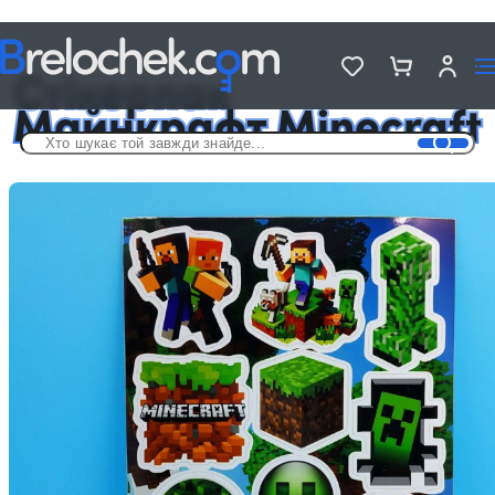
Головна
Стікерпаки
Стікерпак Майнкрафт Minecraft
Стікерпак
Майнкрафт Minecraft