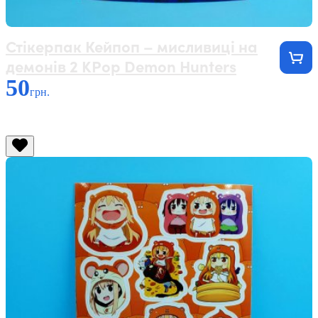
Стікерпак Кейпоп – мисливиці на
демонів 2 KPop Demon Hunters
50
грн.