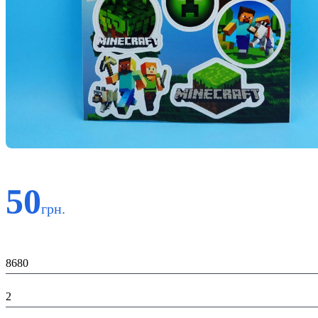
50
грн.
Код:
8680
К-ть:
2
Матеріал: