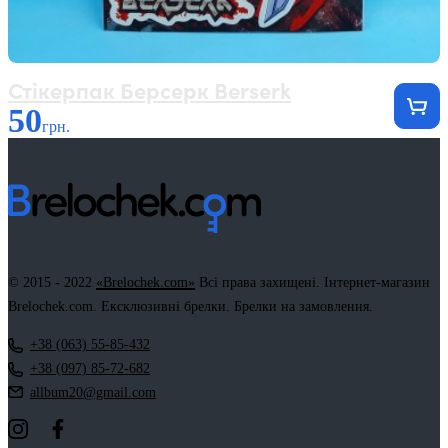
Стікерпак Берсерк Berserk
50
грн.
© 2015 - 2022
«Brelochek.com»
Всі права захищені. Інтернет-магазин
Brelochek.com. Ексклюзивні брелки. Брелки на замовлення.
+38 (063) 55-85-432
+38 (097) 85-72-682
allbum20@gmail.com