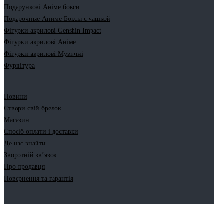
Подарункові Аніме бокси
Подарочные Аниме Боксы с чашкой
Фігурки акрилові Genshin Impact
Фігурки акрилові Аніме
Фігурки акрилові Музичні
Фурнітура
Новини
Створи свій брелок
Магазин
Спосіб оплати і доставки
Де нас знайти
Зворотній зв’язок
Про продавця
Повернення та гарантія