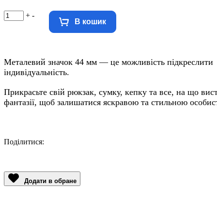
+
-
В кошик
Металевий значок 44 мм — це можливість підкреслити
індивідуальність.
Прикрасьте свій рюкзак, сумку, кепку та все, на що вис
фантазії, щоб залишатися яскравою та стильною особис
Поділитися:
Facebook
Twitter
Email
LinkedIn
Copy
Link
Додати в обране