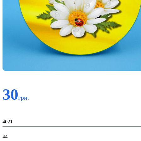
30
грн.
Код:
4021
К-ть:
44