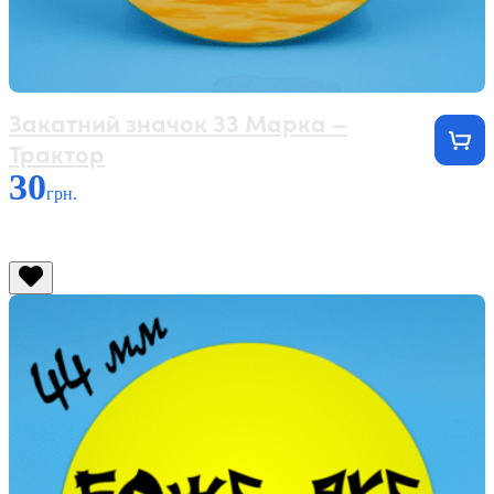
Закатний значок 33 Марка –
Трактор
30
грн.