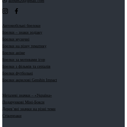
allbum20@gmail.com
Автомобільні брелоки
Брелки – знаки зодіаку
Брелки музичні
Брелки на різну тематику
Брелки аніме
Брелки за мотивами ігор
Брелки з фільмів та серіалів
Брелки футбольні
Брелки акрилові Genshin Impact
Металеві значки – «Україна»
Подарункові Міні-Бокси
Дерев’яні значки на різні теми
Стікерпаки