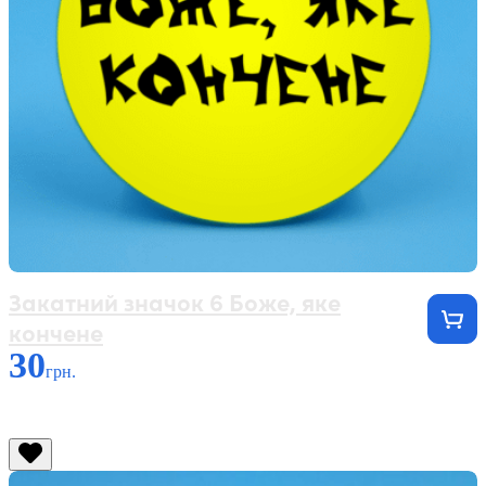
Закатний значок 6 Боже, яке
кончене
30
грн.