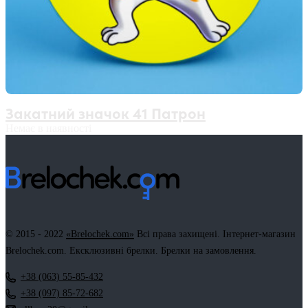
Закатний значок 41 Патрон
Немає в наявності
© 2015 - 2022
«Brelochek.com»
Всі права захищені. Інтернет-магазин
Brelochek.com. Ексклюзивні брелки. Брелки на замовлення.
+38 (063) 55-85-432
+38 (097) 85-72-682