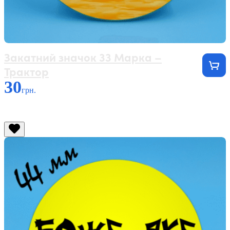
Закатний значок 33 Марка –
Трактор
30
грн.