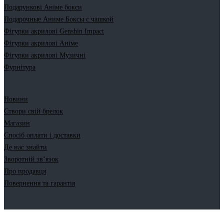
Подарункові Аніме бокси
Подарочные Аниме Боксы с чашкой
Фігурки акрилові Genshin Impact
Фігурки акрилові Аніме
Фігурки акрилові Музичні
Фурнітура
Новини
Створи свій брелок
Магазин
Спосіб оплати і доставки
Де нас знайти
Зворотній зв’язок
Про продавця
Повернення та гарантія