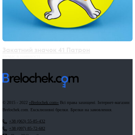
Закатний значок 41 Патрон
Немає в наявності
© 2015 - 2022
«Brelochek.com»
Всі права захищені. Інтернет-магазин
Brelochek.com. Ексклюзивні брелки. Брелки на замовлення.
+38 (063) 55-85-432
+38 (097) 85-72-682