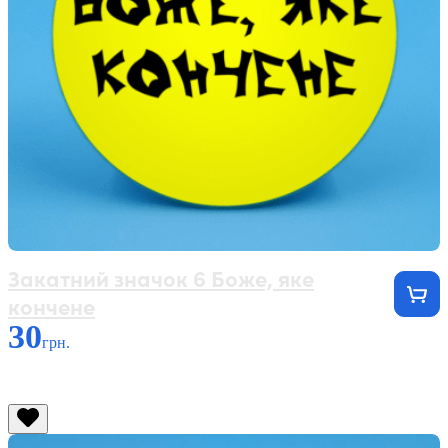
Закатний значок 6 Боже, яке
кончене
30
грн.