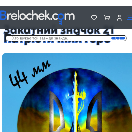
Головна
Металеві значки - «Україна»
Закатний значок 21 Патріотичний герб
Закатний значок 21
Патріотичний герб