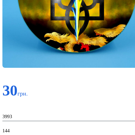
30
грн.
Код:
3993
К-ть:
144