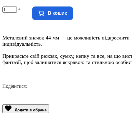
+
-
В кошик
Металевий значок 44 мм — це можливість підкреслити
індивідуальність.
Прикрасьте свій рюкзак, сумку, кепку та все, на що вис
фантазії, щоб залишатися яскравою та стильною особис
Поділитися:
Facebook
Twitter
Email
LinkedIn
Copy
Link
Додати в обране