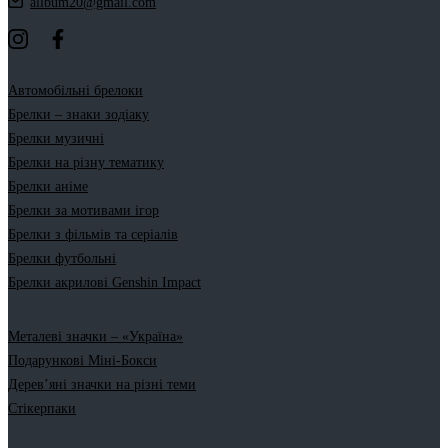
allbum20@gmail.com
Автомобільні брелоки
Брелки – знаки зодіаку
Брелки музичні
Брелки на різну тематику
Брелки аніме
Брелки за мотивами ігор
Брелки з фільмів та серіалів
Брелки футбольні
Брелки акрилові Genshin Impact
Металеві значки – «Україна»
Подарункові Міні-Бокси
Дерев’яні значки на різні теми
Стікерпаки