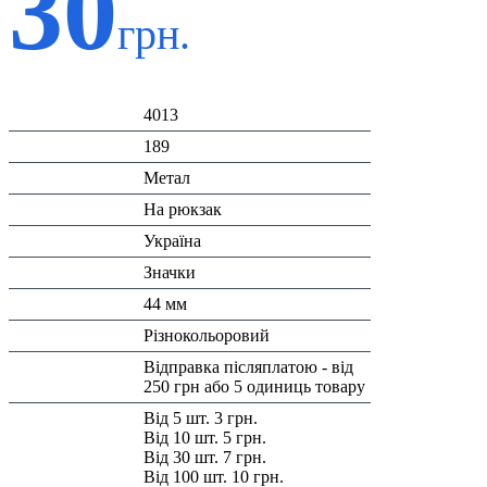
30
грн.
Код:
4013
К-ть:
189
Матеріал:
Метал
Призначення:
На рюкзак
Країна:
Україна
Тип:
Значки
Розміри:
44 мм
Колір:
Різнокольоровий
Доставка/
Відправка післяплатою - від
Оплата:
250 грн або 5 одиниць товару
Знижка:
Від 5 шт. 3 грн.
Від 10 шт. 5 грн.
Від 30 шт. 7 грн.
Від 100 шт. 10 грн.