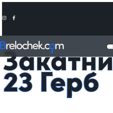
Головна
Металеві значки - «Україна»
Закатний значок 23 Герб
Закатни
23 Герб