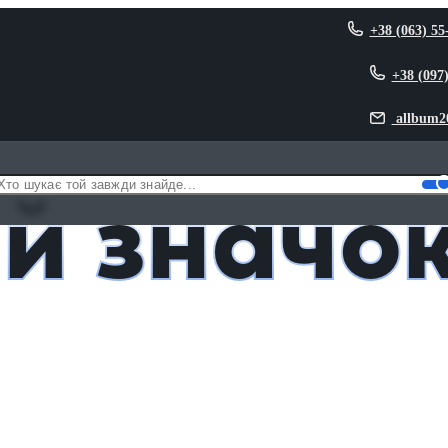
+38 (063) 55
+38 (097
allbum2
й значо