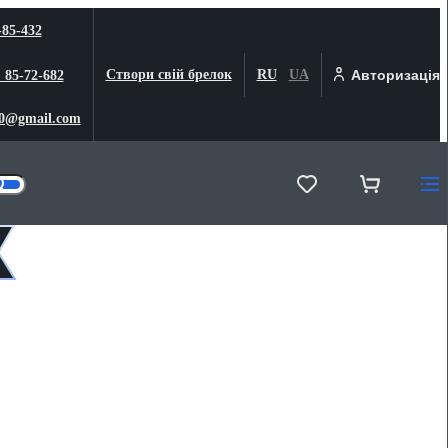
-85-432
Створи свій брелок
RU
UA
Авторизація
) 85-72-682
0@gmail.com
к