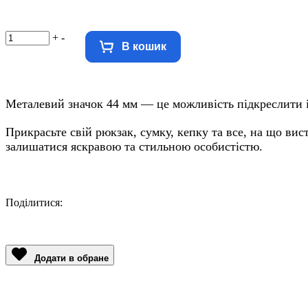
+
-
В кошик
Металевий значок 44 мм — це можливість підкреслити і
Прикрасьте свій рюкзак, сумку, кепку та все, на що вис
залишатися яскравою та стильною особистістю.
Поділитися:
Facebook
Twitter
Email
LinkedIn
Copy
Link
Додати в обране