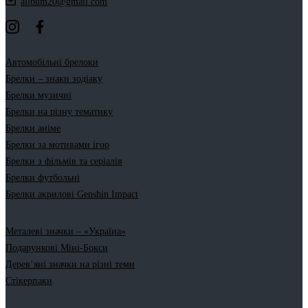
allbum20@gmail.com
Автомобільні брелоки
Брелки – знаки зодіаку
Брелки музичні
Брелки на різну тематику
Брелки аніме
Брелки за мотивами ігор
Брелки з фільмів та серіалів
Брелки футбольні
Брелки акрилові Genshin Impact
Металеві значки – «Україна»
Подарункові Міні-Бокси
Дерев’яні значки на різні теми
Стікерпаки