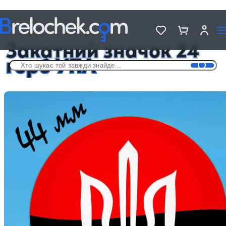
Головна
Металеві значки - «Україна»
Закатний значок 24 герб УПА
Закатний значок 24
герб УПА