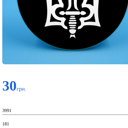
30
грн.
Код:
3991
К-ть:
181