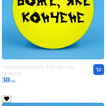
Закатний значок 6 Боже, яке
кончене
30
грн.