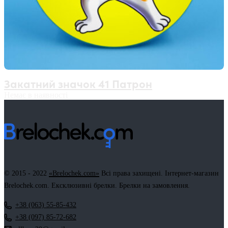
Закатний значок 41 Патрон
Немає в наявності
© 2015 - 2022
«Brelochek.com»
Всі права захищені. Інтернет-магазин
Brelochek.com. Ексклюзивні брелки. Брелки на замовлення.
+38 (063) 55-85-432
+38 (097) 85-72-682