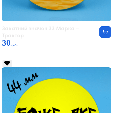
Закатний значок 33 Марка –
Трактор
30
грн.