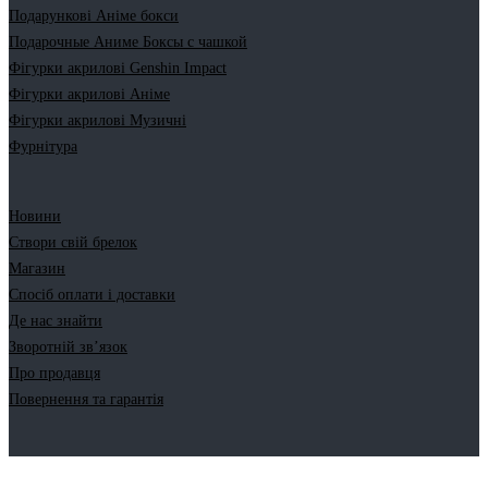
Подарункові Аніме бокси
Подарочные Аниме Боксы с чашкой
Фігурки акрилові Genshin Impact
Фігурки акрилові Аніме
Фігурки акрилові Музичні
Фурнітура
Новини
Створи свій брелок
Магазин
Спосіб оплати і доставки
Де нас знайти
Зворотній зв’язок
Про продавця
Повернення та гарантія