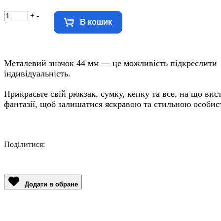
+
-
В кошик
Металевий значок 44 мм — це можливість підкреслити
індивідуальність.
Прикрасьте свій рюкзак, сумку, кепку та все, на що вис
фантазії, щоб залишатися яскравою та стильною особис
Поділитися:
Facebook
Twitter
Email
LinkedIn
Copy
Link
Додати в обране