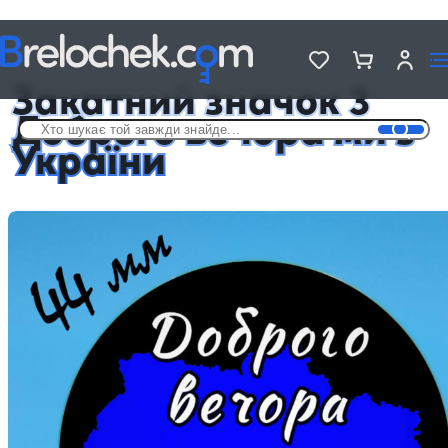
Головна
Металеві значки - «Україна»
Закатний значок 3 Доброго вечора ми з України
Закатний значок 3
Доброго вечора ми з
України