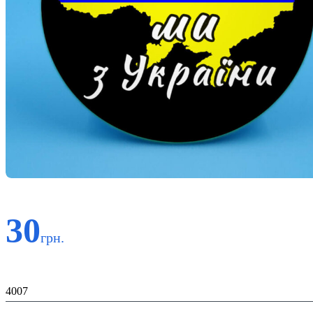
30
грн.
Код:
4007
К-ть: