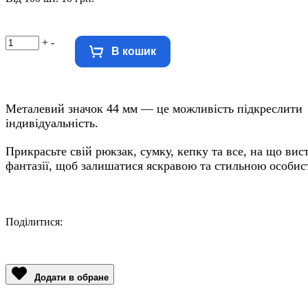
+
-
В кошик
Металевий значок 44 мм — це можливість підкреслити
індивідуальність.
Прикрасьте свій рюкзак, сумку, кепку та все, на що вис
фантазії, щоб залишатися яскравою та стильною особис
Поділитися:
Facebook
Twitter
Email
LinkedIn
Copy
Link
Додати в обране