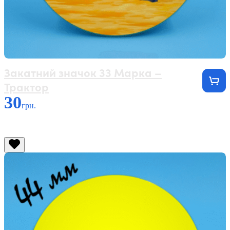
Закатний значок 33 Марка –
Трактор
30
грн.