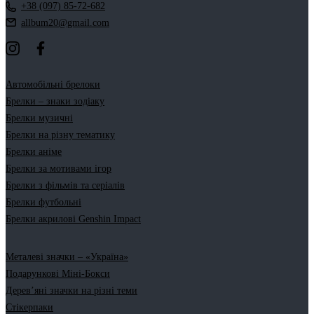
+38 (097) 85-72-682
allbum20@gmail.com
Автомобільні брелоки
Брелки – знаки зодіаку
Брелки музичні
Брелки на різну тематику
Брелки аніме
Брелки за мотивами ігор
Брелки з фільмів та серіалів
Брелки футбольні
Брелки акрилові Genshin Impact
Металеві значки – «Україна»
Подарункові Міні-Бокси
Дерев’яні значки на різні теми
Стікерпаки