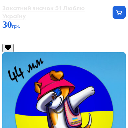
Закатний значок 51 Люблю
Україну
30
грн.