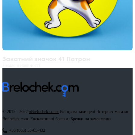
Закатний значок 41 Патрон
Немає в наявності
© 2015 - 2022
«Brelochek.com»
Всі права захищені. Інтернет-магазин
Brelochek.com. Ексклюзивні брелки. Брелки на замовлення.
+38 (063) 55-85-432