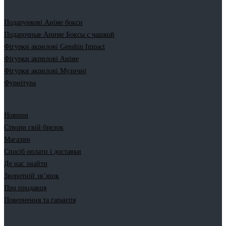
Подарункові Аніме бокси
Подарочные Аниме Боксы с чашкой
Фігурки акрилові Genshin Impact
Фігурки акрилові Аніме
Фігурки акрилові Музичні
Фурнітура
Новини
Створи свій брелок
Магазин
Спосіб оплати і доставки
Де нас знайти
Зворотній зв’язок
Про продавця
Повернення та гарантія