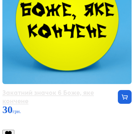
Закатний значок 6 Боже, яке
кончене
30
грн.