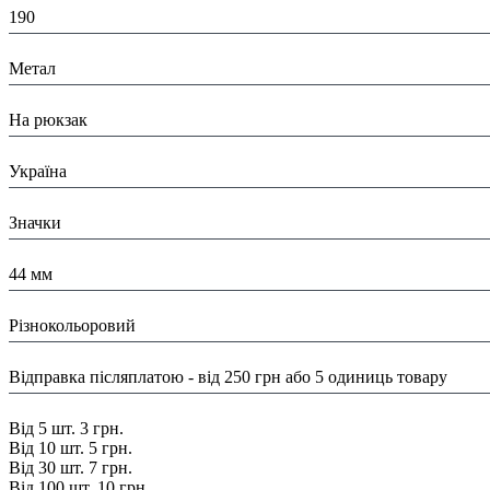
190
Матеріал:
Метал
Призначення:
На рюкзак
Країна:
Україна
Тип:
Значки
Розміри:
44 мм
Колір:
Різнокольоровий
Доставка/ Оплата:
Відправка післяплатою - від 250 грн або 5 одиниць товару
Знижка:
Від 5 шт. 3 грн.
Від 10 шт. 5 грн.
Від 30 шт. 7 грн.
Від 100 шт. 10 грн.