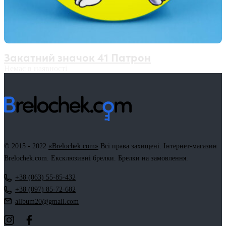
Закатний значок 41 Патрон
Немає в наявності
© 2015 - 2022
«Brelochek.com»
Всі права захищені. Інтернет-магазин
Brelochek.com. Ексклюзивні брелки. Брелки на замовлення.
+38 (063) 55-85-432
+38 (097) 85-72-682
allbum20@gmail.com