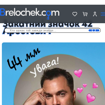
Головна
Металеві значки - «Україна»
Закатний значок 42 Арестович
Закатний значок 42
Арестович