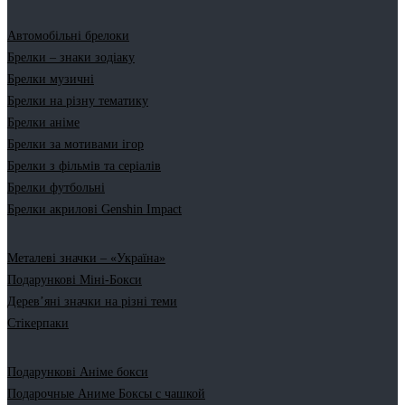
Автомобільні брелоки
Брелки – знаки зодіаку
Брелки музичні
Брелки на різну тематику
Брелки аніме
Брелки за мотивами ігор
Брелки з фільмів та серіалів
Брелки футбольні
Брелки акрилові Genshin Impact
Металеві значки – «Україна»
Подарункові Міні-Бокси
Дерев’яні значки на різні теми
Стікерпаки
Подарункові Аніме бокси
Подарочные Аниме Боксы с чашкой