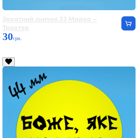
Закатний значок 33 Марка –
Трактор
30
грн.