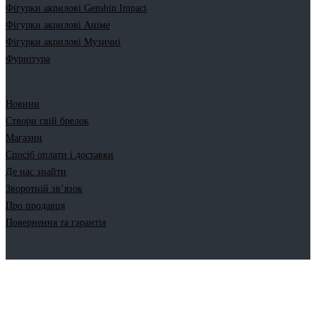
Фігурки акрилові Genshin Impact
Фігурки акрилові Аніме
Фігурки акрилові Музичні
Фурнітура
Новини
Створи свій брелок
Магазин
Спосіб оплати і доставки
Де нас знайти
Зворотній зв’язок
Про продавця
Повернення та гарантія