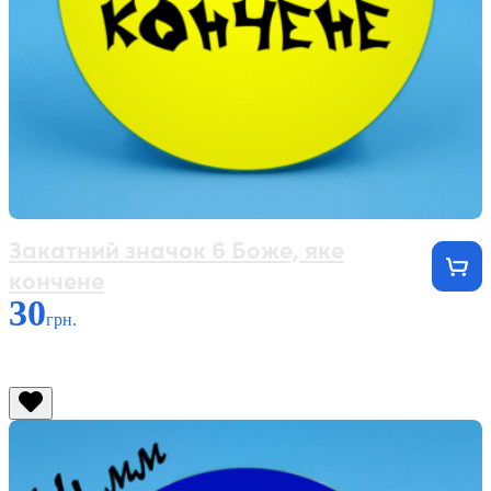
Закатний значок 6 Боже, яке
кончене
30
грн.