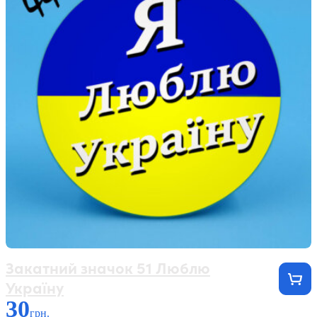
Закатний значок 51 Люблю
Україну
30
грн.