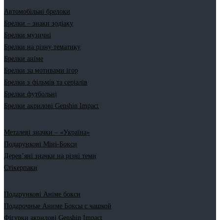
Автомобільні брелоки
Брелки – знаки зодіаку
Брелки музичні
Брелки на різну тематику
Брелки аніме
Брелки за мотивами ігор
Брелки з фільмів та серіалів
Брелки футбольні
Брелки акрилові Genshin Impact
Металеві значки – «Україна»
Подарункові Міні-Бокси
Дерев’яні значки на різні теми
Стікерпаки
Подарункові Аніме бокси
Подарочные Аниме Боксы с чашкой
Фігурки акрилові Genshin Impact