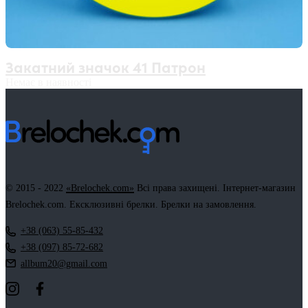
Закатний значок 41 Патрон
Немає в наявності
© 2015 - 2022
«Brelochek.com»
Всі права захищені. Інтернет-магазин
Brelochek.com. Ексклюзивні брелки. Брелки на замовлення.
+38 (063) 55-85-432
+38 (097) 85-72-682
allbum20@gmail.com