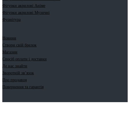
Фігурки акрилові Аніме
Фігурки акрилові Музичні
Фурнітура
Новини
Створи свій брелок
Магазин
Спосіб оплати і доставки
Де нас знайти
Зворотній зв’язок
Про продавця
Повернення та гарантія