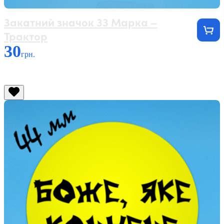
Закатний значок 33 Марка –
Трактор
30
грн.