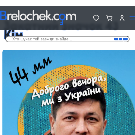
Головна
Металеві значки - «Україна»
Закатний значок 43 Кім
Закатний значок 43
Кім