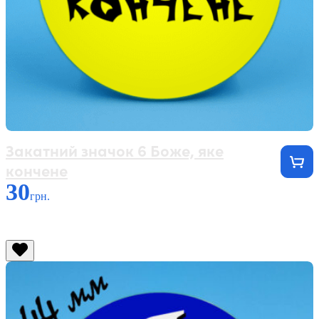
Закатний значок 6 Боже, яке
кончене
30
грн.