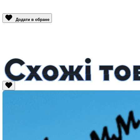
Facebook
Twitter
Email
LinkedIn
Copy
Link
Додати в обране
Схожі то