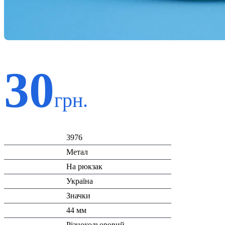
30
грн.
Код:
3976
Матеріал:
Метал
Призначення:
На рюкзак
Країна:
Україна
Тип:
Значки
Розміри:
44 мм
Колір:
Різнокольоровий