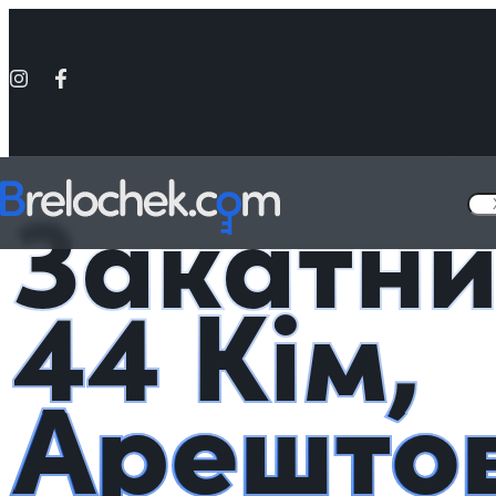
Головна
Металеві значки - «Україна»
Закатний значок 44 Кім, А
Закатни
44 Кім,
Арештов