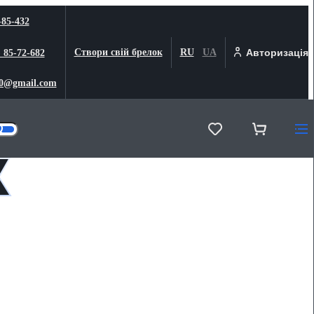
-85-432
Створи свій брелок
RU
UA
Авторизація
) 85-72-682
0@gmail.com
к