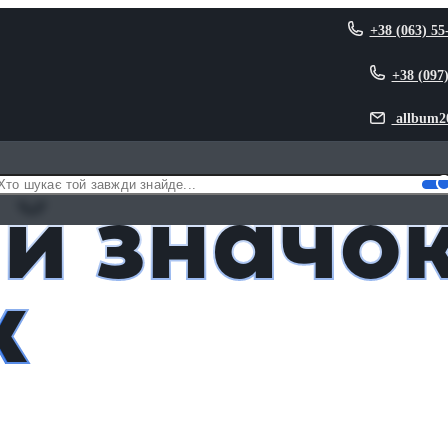
+38 (063) 55
+38 (097
allbum2
й значо
к