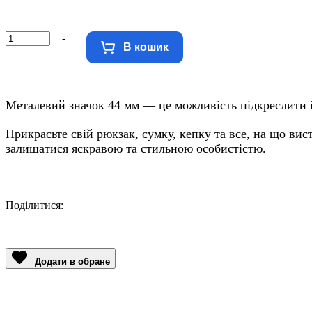
+
-
В кошик
Металевий значок 44 мм — це можливість підкреслити і
Прикрасьте свій рюкзак, сумку, кепку та все, на що вис
залишатися яскравою та стильною особистістю.
Поділитися:
Facebook
Twitter
Email
LinkedIn
Copy
Link
Додати в обране