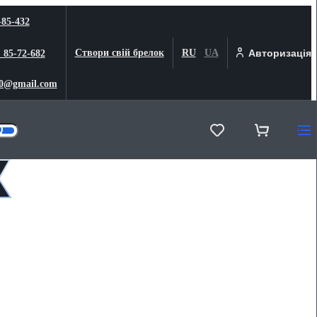
-85-432
Створи свій брелок
RU
UA
Авторизація
) 85-72-682
0@gmail.com
к