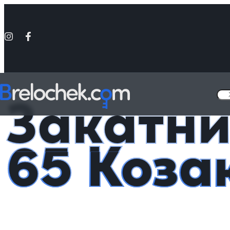
Головна
Металеві значки - «Україна»
Закатний значок 65 Козак
Закатни
65 Коза