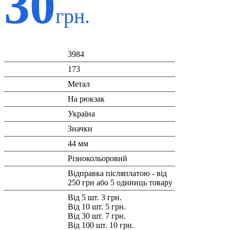
30
грн.
Код:
3984
К-ть:
173
Матеріал:
Метал
Призначення:
На рюкзак
Країна:
Україна
Тип:
Значки
Розміри:
44 мм
Колір:
Різнокольоровий
Доставка/
Відправка післяплатою - від
Оплата:
250 грн або 5 одиниць товару
Знижка:
Від 5 шт. 3 грн.
Від 10 шт. 5 грн.
Від 30 шт. 7 грн.
Від 100 шт. 10 грн.