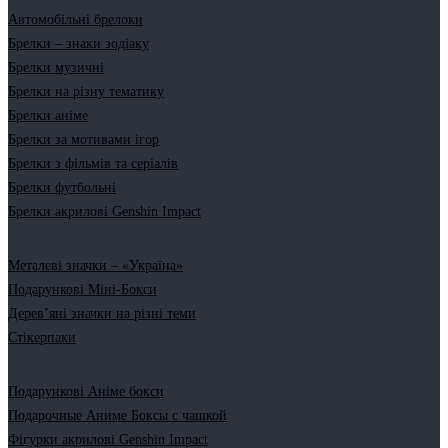
Автомобільні брелоки
Брелки – знаки зодіаку
Брелки музичні
Брелки на різну тематику
Брелки аніме
Брелки за мотивами ігор
Брелки з фільмів та серіалів
Брелки футбольні
Брелки акрилові Genshin Impact
Металеві значки – «Україна»
Подарункові Міні-Бокси
Дерев’яні значки на різні теми
Стікерпаки
Подарункові Аніме бокси
Подарочные Аниме Боксы с чашкой
Фігурки акрилові Genshin Impact