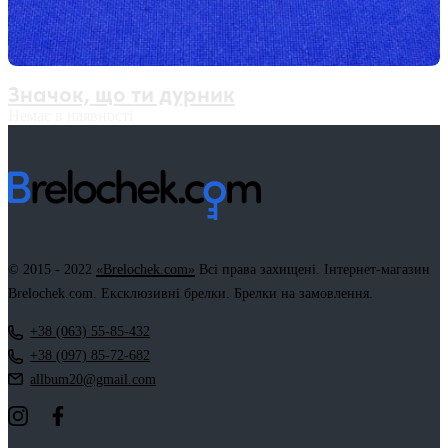
Значок, що ти дурник
Немає в наявності
© 2015 - 2022
«Brelochek.com»
Всі права захищені. Інтернет-магазин
Brelochek.com. Ексклюзивні брелки. Брелки на замовлення.
+38 (063) 55-85-432
+38 (097) 85-72-682
allbum20@gmail.com