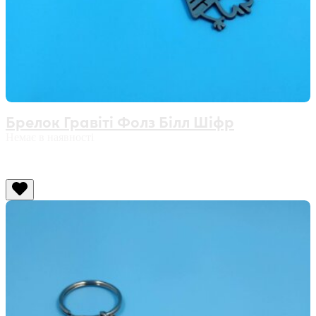
Брелок Гравіті Фолз Білл Шіфр
Немає в наявності