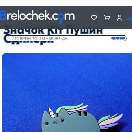
Головна
Дерев'яні значки на різні теми
Значок Кіт Пушин Єдиноріг
Значок Кіт Пушин
Єдиноріг