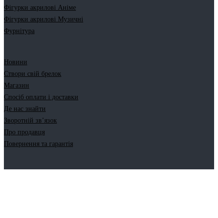
Фігурки акрилові Аніме
Фігурки акрилові Музичні
Фурнітура
Новини
Створи свій брелок
Магазин
Спосіб оплати і доставки
Де нас знайти
Зворотній зв’язок
Про продавця
Повернення та гарантія