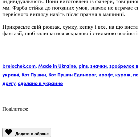
індивідуальність. Вони виготовлені із фанери, товщино
мм. Фарба стійка до погодних умов, значок не втрачає с
первісного вигляду навіть після прання в машинці.
Прикрасьте свій рюкзак, сумку, кепку і все, на що вист
фантазії, щоб залишатися яскравою і стильною особисті
Мітки:
brelochek.com
,
Made in Ukraine
,
pins
,
значки
,
зробрелок 
україні
,
Кот Пушин
,
Кот Пушин Единорог
,
крафт
,
кураж
,
п
другу
,
сделано в украине
Поділитися:
Facebook
Twitter
Email
LinkedIn
Copy
Link
Додати в обране