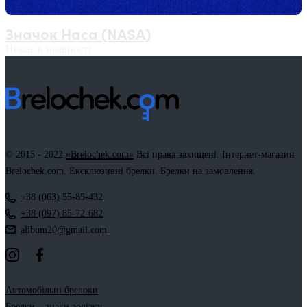
Значок Наса (NASA)
Немає в наявності
© 2015 - 2022
«Brelochek.com»
Всі права захищені. Інтернет-магазин
Brelochek.com. Ексклюзивні брелки. Брелки на замовлення.
+38 (063) 55-85-432
+38 (097) 85-72-682
allbum20@gmail.com
Автомобільні брелоки
Брелки – знаки зодіаку