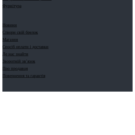
Фурнітура
Новини
Створи свій брелок
Магазин
Спосіб оплати і доставки
Де нас знайти
Зворотній зв’язок
Про продавця
Повернення та гарантія