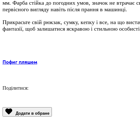
мм. Фарба стійка до погодних умов, значок не втрачає с
первісного вигляду навіть після прання в машинці.
Прикрасьте свій рюкзак, сумку, кепку і все, на що вист
фантазії, щоб залишатися яскравою і стильною особисті
Мітки:
Пофиг пляшем
Поділитися:
Facebook
Twitter
Email
LinkedIn
Copy
Link
Додати в обране