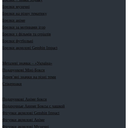
Брелки музичні
Брелки на різну тематику
Брелки аніме
Брелки за мотивами ігор
Брелки з фільмів та серіалів
Брелки футбольні
Брелки акрилові Genshin Impact
Металеві значки – «Україна»
Подарункові Міні-Бокси
Дерев’яні значки на різні теми
Стікерпаки
Подарункові Аніме бокси
Подарочные Аниме Боксы с чашкой
Фігурки акрилові Genshin Impact
Фігурки акрилові Аніме
Фігурки акрилові Музичні