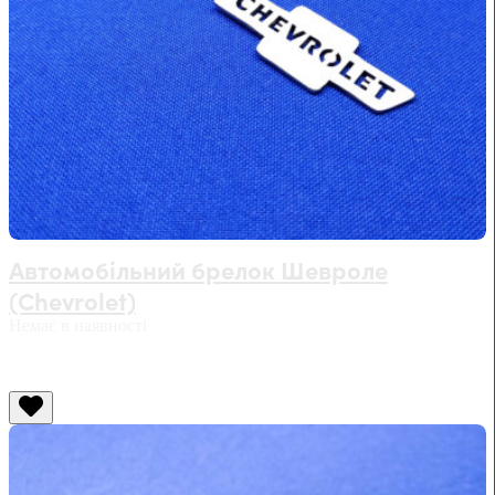
Автомобільний брелок Шевроле
(Chevrolet)
Немає в наявності