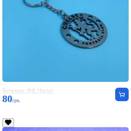
Брелок ФК Челсі
80
грн.