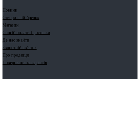
Новини
Створи свій брелок
Магазин
Спосіб оплати і доставки
Де нас знайти
Зворотній зв’язок
Про продавця
Повернення та гарантія