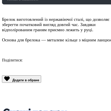
Брелок виготовлений із нержавіючої сталі, що дозволяє
зберегти початковий вигляд довгий час. Завдяки
відполірованим граням приємно лежить у руці.
Основа для брелока — металеве кільце з міцним ланцю
Поділитися:
Facebook
Twitter
Email
LinkedIn
Copy
Link
Додати в обране