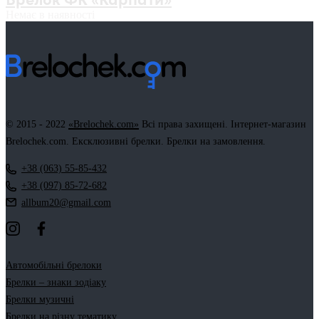
Немає в наявності
© 2015 - 2022
«Brelochek.com»
Всі права захищені. Інтернет-магазин
Brelochek.com. Ексклюзивні брелки. Брелки на замовлення.
+38 (063) 55-85-432
+38 (097) 85-72-682
allbum20@gmail.com
Автомобільні брелоки
Брелки – знаки зодіаку
Брелки музичні
Брелки на різну тематику