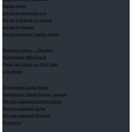
Брелки аніме
Брелки за мотивами ігор
Брелки з фільмів та серіалів
Брелки футбольні
Брелки акрилові Genshin Impact
Металеві значки – «Україна»
Подарункові Міні-Бокси
Дерев’яні значки на різні теми
Стікерпаки
Подарункові Аніме бокси
Подарочные Аниме Боксы с чашкой
Фігурки акрилові Genshin Impact
Фігурки акрилові Аніме
Фігурки акрилові Музичні
Фурнітура