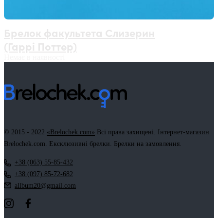
Брелок факультета Слизерин
(Гаррі Поттер)
Немає в наявності
© 2015 - 2022
«Brelochek.com»
Всі права захищені. Інтернет-магазин
Brelochek.com. Ексклюзивні брелки. Брелки на замовлення.
+38 (063) 55-85-432
+38 (097) 85-72-682
allbum20@gmail.com