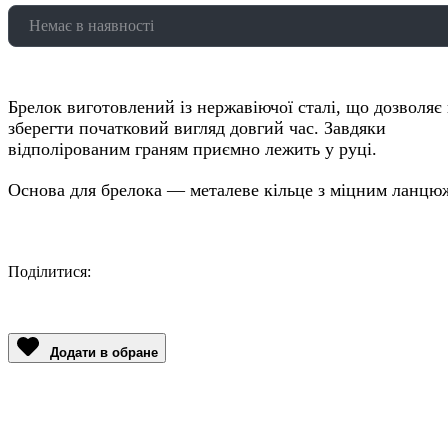
Немає в наявності
Брелок виготовлений із нержавіючої сталі, що дозволяє
зберегти початковий вигляд довгий час. Завдяки
відполірованим граням приємно лежить у руці.
Основа для брелока — металеве кільце з міцним ланцю
Поділитися:
Facebook
Twitter
Email
LinkedIn
Copy
Link
Додати в обране