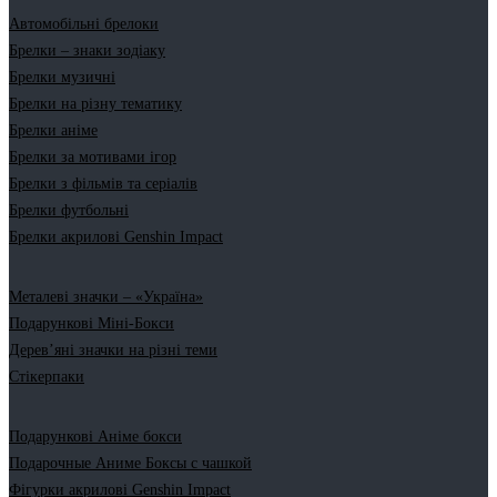
Автомобільні брелоки
Брелки – знаки зодіаку
Брелки музичні
Брелки на різну тематику
Брелки аніме
Брелки за мотивами ігор
Брелки з фільмів та серіалів
Брелки футбольні
Брелки акрилові Genshin Impact
Металеві значки – «Україна»
Подарункові Міні-Бокси
Дерев’яні значки на різні теми
Стікерпаки
Подарункові Аніме бокси
Подарочные Аниме Боксы с чашкой
Фігурки акрилові Genshin Impact