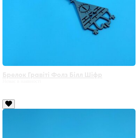
Брелок Гравіті Фолз Білл Шіфр
Немає в наявності