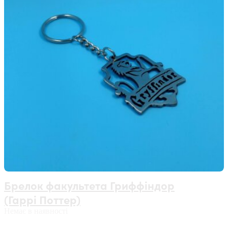
Брелок факультета Гриффіндор
(Гаррі Поттер)
Немає в наявності