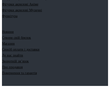
Фігурки акрилові Аніме
Фігурки акрилові Музичні
Фурнітура
Новини
Створи свій брелок
Магазин
Спосіб оплати і доставки
Де нас знайти
Зворотній зв’язок
Про продавця
Повернення та гарантія