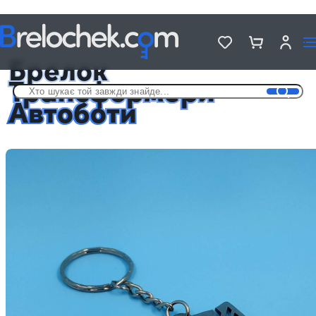
Головна
Брелки з фільмів та серіалів
Брелок Трансформери Автоботи
Брелок
Трансформери
Автоботи