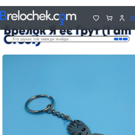
Головна
Брелки з фільмів та серіалів
Брелок Я еє Грут (I am Groot)
Брелок Я еє Грут (I am
Groot)