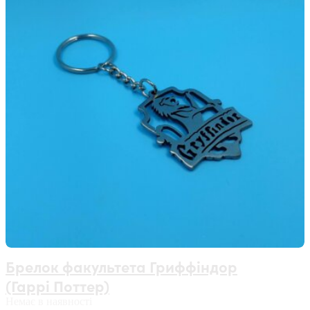
Брелок факультета Гриффіндор
(Гаррі Поттер)
Немає в наявності