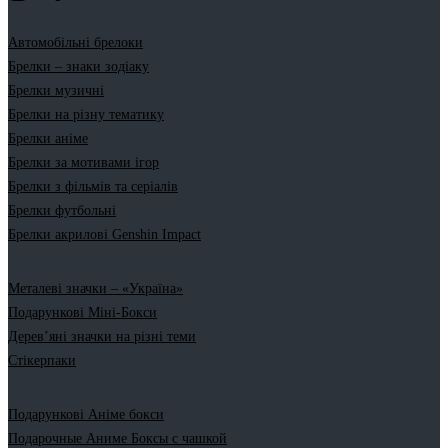
Автомобільні брелоки
Брелки – знаки зодіаку
Брелки музичні
Брелки на різну тематику
Брелки аніме
Брелки за мотивами ігор
Брелки з фільмів та серіалів
Брелки футбольні
Брелки акрилові Genshin Impact
Металеві значки – «Україна»
Подарункові Міні-Бокси
Дерев’яні значки на різні теми
Стікерпаки
Подарункові Аніме бокси
Подарочные Аниме Боксы с чашкой