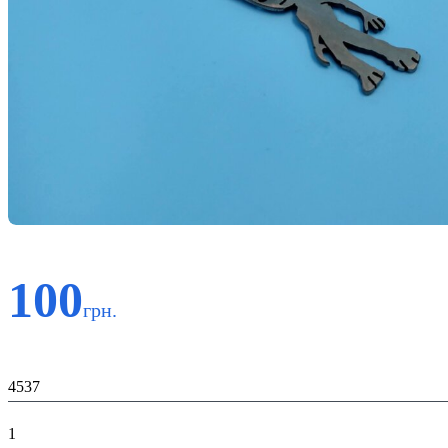
100
грн.
Код:
4537
К-ть:
1