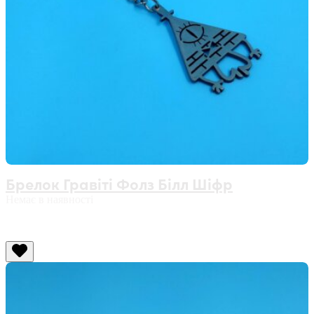
Брелок Гравіті Фолз Білл Шіфр
Немає в наявності