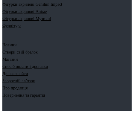
Фігурки акрилові Genshin Impact
Фігурки акрилові Аніме
Фігурки акрилові Музичні
Фурнітура
Новини
Створи свій брелок
Магазин
Спосіб оплати і доставки
Де нас знайти
Зворотній зв’язок
Про продавця
Повернення та гарантія