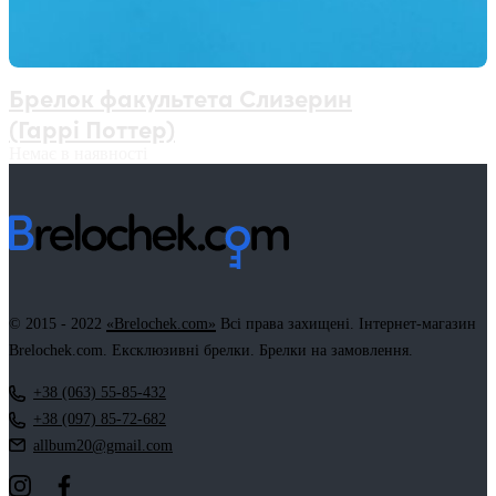
Брелок факультета Слизерин
(Гаррі Поттер)
Немає в наявності
© 2015 - 2022
«Brelochek.com»
Всі права захищені. Інтернет-магазин
Brelochek.com. Ексклюзивні брелки. Брелки на замовлення.
+38 (063) 55-85-432
+38 (097) 85-72-682
allbum20@gmail.com