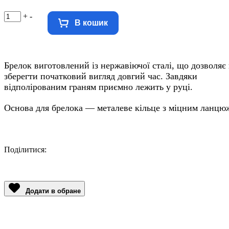
+
-
В кошик
Брелок виготовлений із нержавіючої сталі, що дозволяє
зберегти початковий вигляд довгий час. Завдяки
відполірованим граням приємно лежить у руці.
Основа для брелока — металеве кільце з міцним ланцю
Поділитися:
Facebook
Twitter
Email
LinkedIn
Copy
Link
Додати в обране