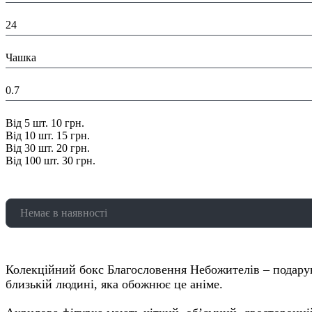
Ширина в пакованні (см):
24
У складі набору:
Чашка
Вага в упаковці, кг:
0.7
Знижка:
Від 5 шт. 10 грн.
Від 10 шт. 15 грн.
Від 30 шт. 20 грн.
Від 100 шт. 30 грн.
Немає в наявності
Колекційний бокс Благословення Небожителів – подару
близькій людині, яка обожнює це аніме.