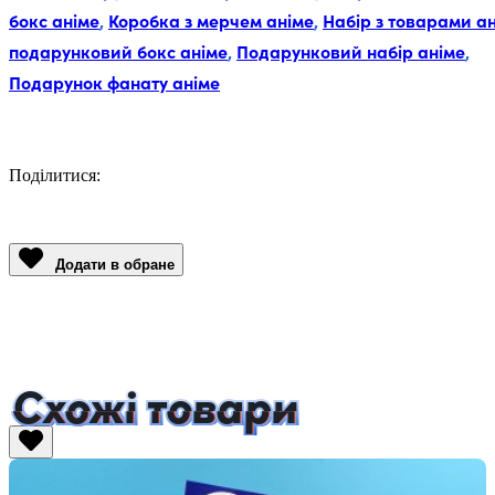
бокс аніме
,
Коробка з мерчем аніме
,
Набір з товарами а
подарунковий бокс аніме
,
Подарунковий набір аніме
,
Подарунок фанату аніме
Поділитися:
Facebook
Twitter
Email
LinkedIn
Copy
Link
Додати в обране
Схожі товари