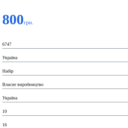
800
грн.
Код:
6747
Країна:
Україна
Тип:
Набір
Виробник:
Власне виробництво
Країна виробник:
Україна
Висота в пакованні (см):
10
Глибина в пакованні (см):
16