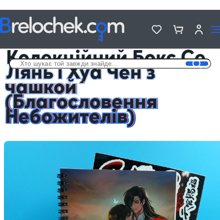
Головна
Подарункові Аніме Бокси з чашкою
Колекційний Бокс Се Лянь і Хуа Чен з чашкой (Благословення
Небожителів)
Колекційний Бокс Се
Лянь і Хуа Чен з
чашкой
(Благословення
Небожителів)