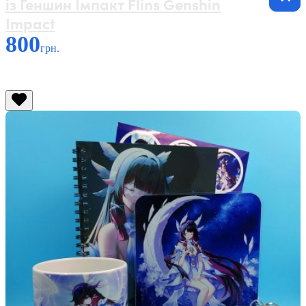
із Геншин Імпакт Flins Genshin
Impact
800
грн.