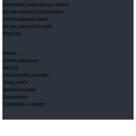
Подарочные Аниме Боксы с чашкой
Фігурки акрилові Genshin Impact
Фігурки акрилові Аніме
Фігурки акрилові Музичні
Фурнітура
Новини
Створи свій брелок
Магазин
Спосіб оплати і доставки
Де нас знайти
Зворотній зв’язок
Про продавця
Повернення та гарантія