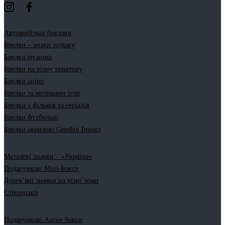
Автомобільні брелоки
Брелки – знаки зодіаку
Брелки музичні
Брелки на різну тематику
Брелки аніме
Брелки за мотивами ігор
Брелки з фільмів та серіалів
Брелки футбольні
Брелки акрилові Genshin Impact
Металеві значки – «Україна»
Подарункові Міні-Бокси
Дерев’яні значки на різні теми
Стікерпаки
Подарункові Аніме бокси