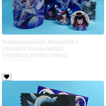
Колекційний Бокс Коломбіна з
чашкой із Геншин Імпакт
Columbina Genshin Impact
Немає в наявності