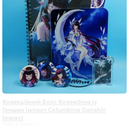
Колекційний Бокс Коломбіна із
Геншин Імпакт Columbina Genshin
Impact
Немає в наявності