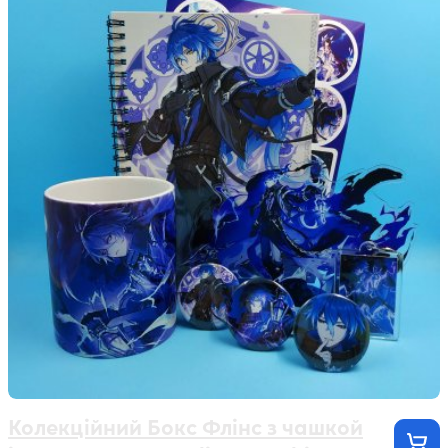
Колекційний Бокс Флінс з чашкой