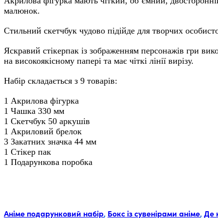
Акрилова фігурка мають чіткий, об’ємний, двосторонні
малюнок.
Стильний скетчбук чудово підійде для творчих особист
Яскравий стікерпак із зображенням персонажів гри вик
на високоякісному папері та має чіткі лінії вирізу.
Набір складається з 9 товарів:
1 Акрилова фігурка
1 Чашка
330 мм
1 Скетчбук 50 аркушів
1 Акриловий брелок
3 Закатних значка 44 мм
1 Стікер пак
1 Подарункова поробка
Мітки:
Аніме подарунковий набір
,
Бокс із сувенірами аніме
,
Де 