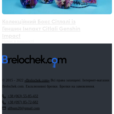
Колекційний Бокс Сітлалі із
Геншин Імпакт Citlali Genshin
Impact
Немає в наявності
© 2015 - 2022
«Brelochek.com»
Всі права захищені. Інтернет-магазин
Brelochek.com. Ексклюзивні брелки. Брелки на замовлення.
+38 (063) 55-85-432
+38 (097) 85-72-682
allbum20@gmail.com