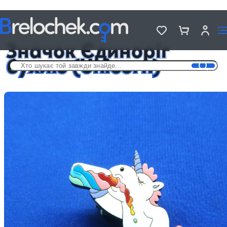
Головна
Дерев'яні значки на різні теми
Значок Єдиноріг бухию (Unicorn)
Значок Єдиноріг
бухию (Unicorn)