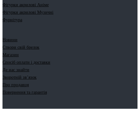
Фігурки акрилові Аніме
Фігурки акрилові Музичні
Фурнітура
Новини
Створи свій брелок
Магазин
Спосіб оплати і доставки
Де нас знайти
Зворотній зв’язок
Про продавця
Повернення та гарантія