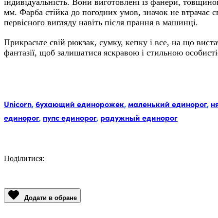
індивідуальність. Вони виготовлені із фанери, товщино
мм. Фарба стійка до погодних умов, значок не втрачає с
первісного вигляду навіть після прання в машинці.
Прикрасьте свій рюкзак, сумку, кепку і все, на що вист
фантазії, щоб залишатися яскравою і стильною особисті
Мітки:
Unicorn
,
бухающий единорожек
,
маленький единорог
,
н
единорог
,
пупс единорог
,
радужный единорог
Поділитися:
Facebook
Twitter
Email
LinkedIn
Copy
Link
Додати в обране