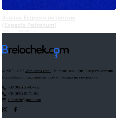
Значок Еспресо патронум
(Expecto Patronum)
Немає в наявності
© 2015 - 2022
«Brelochek.com»
Всі права захищені. Інтернет-магазин
Brelochek.com. Ексклюзивні брелки. Брелки на замовлення.
+38 (063) 55-85-432
+38 (097) 85-72-682
allbum20@gmail.com