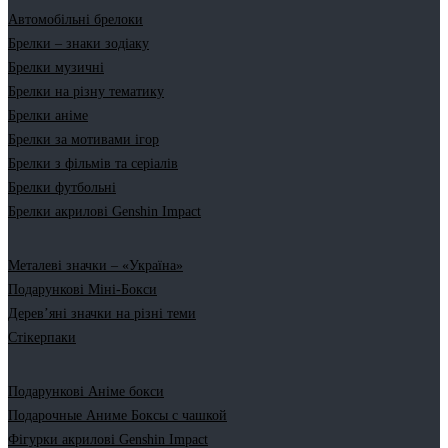
Автомобільні брелоки
Брелки – знаки зодіаку
Брелки музичні
Брелки на різну тематику
Брелки аніме
Брелки за мотивами ігор
Брелки з фільмів та серіалів
Брелки футбольні
Брелки акрилові Genshin Impact
Металеві значки – «Україна»
Подарункові Міні-Бокси
Дерев’яні значки на різні теми
Стікерпаки
Подарункові Аніме бокси
Подарочные Аниме Боксы с чашкой
Фігурки акрилові Genshin Impact